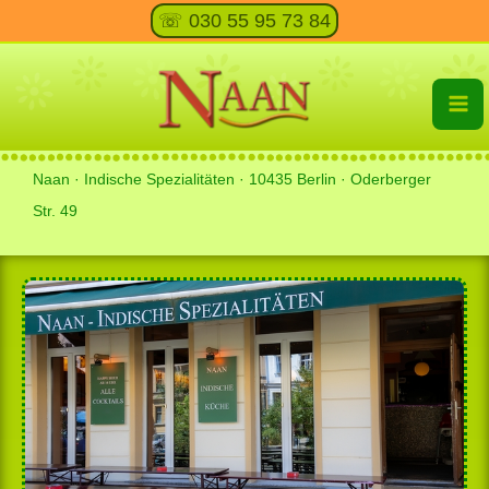
Zum
☏ 030 55 95 73 84
Inhalt
springen
Naan · Indische Spezialitäten · 10435 Berlin · Oderberger
Str. 49